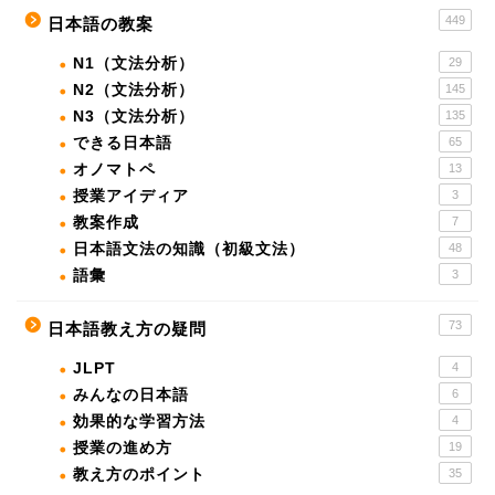
449
日本語の教案
N1（文法分析）
29
N2（文法分析）
145
N3（文法分析）
135
できる日本語
65
オノマトペ
13
授業アイディア
3
教案作成
7
日本語文法の知識（初級文法）
48
語彙
3
73
日本語教え方の疑問
JLPT
4
みんなの日本語
6
効果的な学習方法
4
授業の進め方
19
教え方のポイント
35