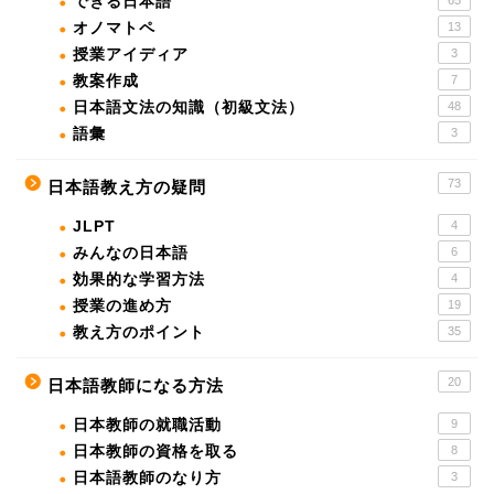
できる日本語
65
オノマトペ
13
授業アイディア
3
教案作成
7
日本語文法の知識（初級文法）
48
語彙
3
73
日本語教え方の疑問
JLPT
4
みんなの日本語
6
効果的な学習方法
4
授業の進め方
19
教え方のポイント
35
20
日本語教師になる方法
日本教師の就職活動
9
日本教師の資格を取る
8
日本語教師のなり方
3