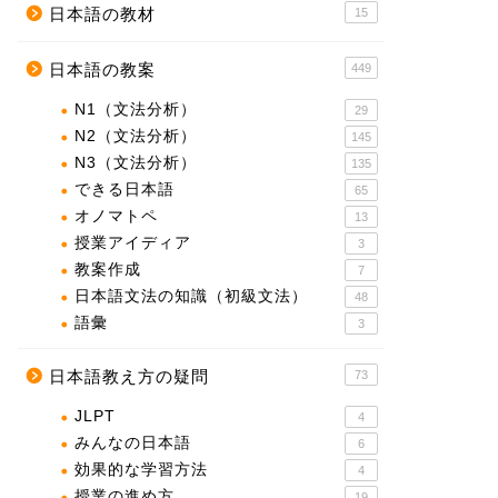
日本語の教材
15
日本語の教案
449
N1（文法分析）
29
N2（文法分析）
145
N3（文法分析）
135
できる日本語
65
オノマトペ
13
授業アイディア
3
教案作成
7
日本語文法の知識（初級文法）
48
語彙
3
日本語教え方の疑問
73
JLPT
4
みんなの日本語
6
効果的な学習方法
4
授業の進め方
19