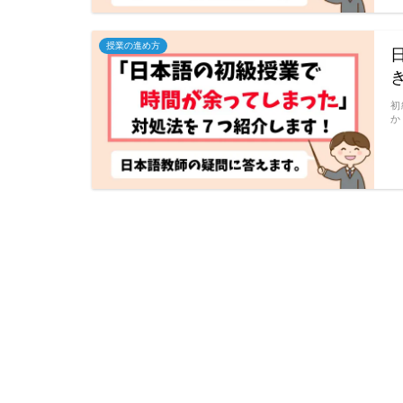
授業の進め方
初
か