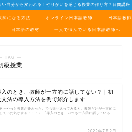
ない自分から変われる！やりがいを感じる授業の作り方７日間講座
教師になる方法
オンライン日本語教師
日本語教師
日本語の教材
一人で悩んでいる日本語教師へ
― TAG ―
初級授業
導入のとき、教師が一方的に話してない？｜初
級文法の導入方法を例で紹介します
あ～やっと授業が終わった。でも振り返ってみると、教師だけが一方的に
していた気がする・・・」 「導入のとき、いつも一方的に話している …
2022年7月2日