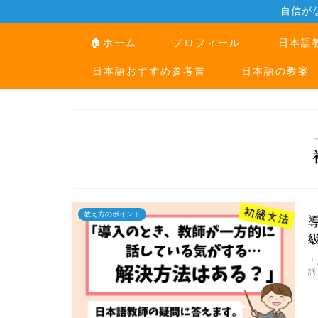
自信が
🏠ホーム
プロフィール
日本語
日本語おすすめ参考書
日本語の教案
教え方のポイント
「
話