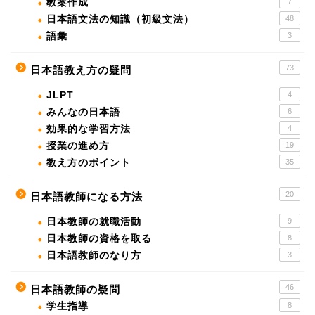
教案作成
7
日本語文法の知識（初級文法）
48
語彙
3
73
日本語教え方の疑問
JLPT
4
みんなの日本語
6
効果的な学習方法
4
授業の進め方
19
教え方のポイント
35
20
日本語教師になる方法
日本教師の就職活動
9
日本教師の資格を取る
8
日本語教師のなり方
3
46
日本語教師の疑問
学生指導
8