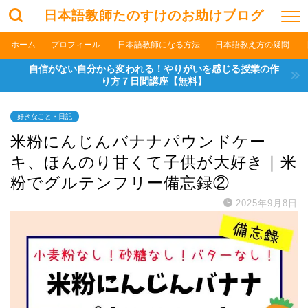
日本語教師たのすけのお助けブログ
ホーム
プロフィール
日本語教師になる方法
日本語教え方の疑問
自信がない自分から変われる！やりがいを感じる授業の作
り方７日間講座【無料】
好きなこと・日記
米粉にんじんバナナパウンドケー
キ、ほんのり甘くて子供が大好き｜米
粉でグルテンフリー備忘録②
2025年9月8日