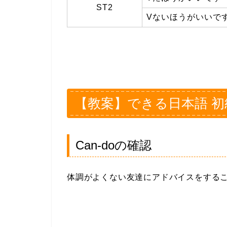
ST2
Vないほうがいいで
【教案】できる日本語 初級
Can-doの確認
体調がよくない友達にアドバイスをする