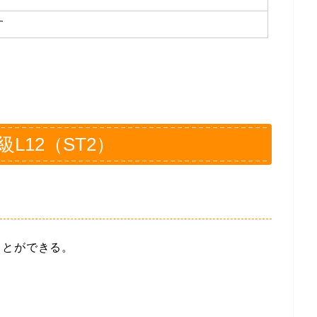
す
L12（ST2）
ことができる。