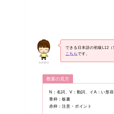
できる日本語の初級L12（S
こちら
です。
たのすけ
教案の見方
N：名詞、V：動詞、イA：い形
青枠：板書
赤枠：注意・ポイント