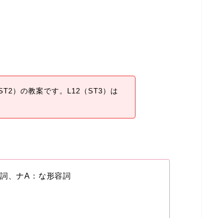
T2）の教案です。L12（ST3）は
容詞、ナA：な形容詞