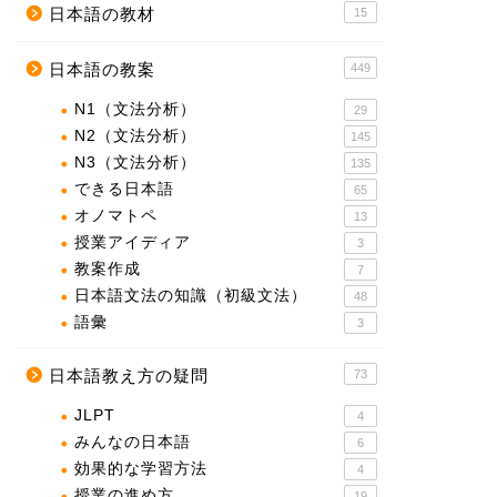
日本語の教材
15
日本語の教案
449
N1（文法分析）
29
N2（文法分析）
145
N3（文法分析）
135
できる日本語
65
オノマトペ
13
授業アイディア
3
教案作成
7
日本語文法の知識（初級文法）
48
語彙
3
日本語教え方の疑問
73
JLPT
4
みんなの日本語
6
効果的な学習方法
4
授業の進め方
19