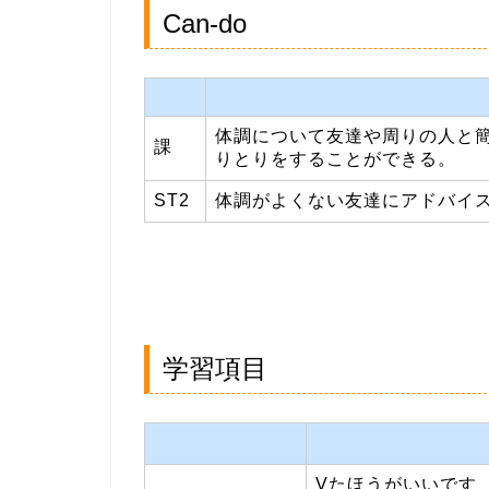
Can-do
体調について友達や周りの人と
課
りとりをすることができる。
ST2
体調がよくない友達にアドバイ
学習項目
Vたほうがいいです