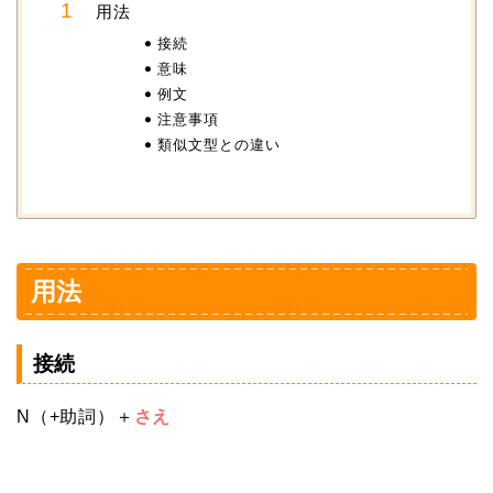
用法
接続
意味
例文
注意事項
類似文型との違い
用法
接続
N（+助詞）＋
さえ