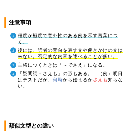
注意事項
程度が極度で意外性のある例を示す言葉につ
く。
後には、話者の意向を表す文や働きかけの文は
来ない。否定的な内容を述べることが多い。
主格につくときは「～でさえ」になる。
「疑問詞＋さえも」の形もある。 （例）明日
はテストだが、
何時
から始まるか
さえも
知らな
い。
類似文型との違い