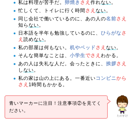
私は料理が苦手だ。
卵焼き
さえ
作れ
ない
。
忙しくて、トイレに行く時間
さえ
ない
。
同じ会社で働いているのに、あの人の
名前
さえ
知ら
ない
。
日本語を半年も勉強しているのに、
ひらがな
さ
え
読め
ない
。
私の部屋は何もない。
机やベッド
さえ
ない
。
そんな簡単なことは、
小学生
でさえ
わかる。
あの人は失礼な人だ。会ったときに、
挨拶
さえ
し
ない
。
私の家は山の上にある。一番近い
コンビニ
から
さえ
1時間もかかる。
青いマーカーに注目！注意事項②を見てく
ださい。
たのすけ