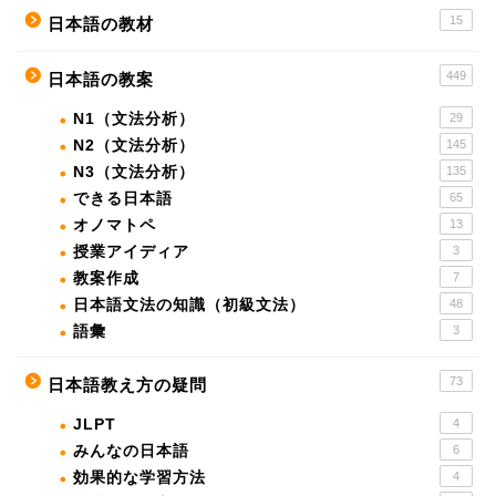
15
日本語の教材
449
日本語の教案
N1（文法分析）
29
N2（文法分析）
145
N3（文法分析）
135
できる日本語
65
オノマトペ
13
授業アイディア
3
教案作成
7
日本語文法の知識（初級文法）
48
語彙
3
73
日本語教え方の疑問
JLPT
4
みんなの日本語
6
効果的な学習方法
4