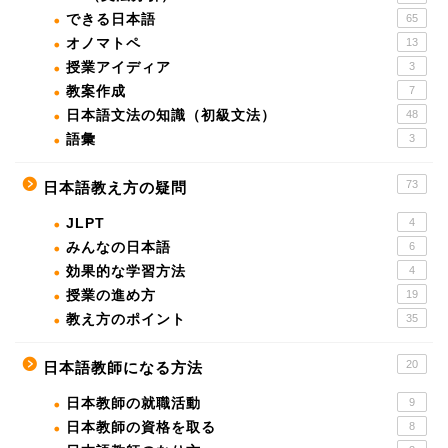
できる日本語
65
オノマトペ
13
授業アイディア
3
教案作成
7
日本語文法の知識（初級文法）
48
語彙
3
73
日本語教え方の疑問
JLPT
4
みんなの日本語
6
効果的な学習方法
4
授業の進め方
19
教え方のポイント
35
20
日本語教師になる方法
日本教師の就職活動
9
日本教師の資格を取る
8