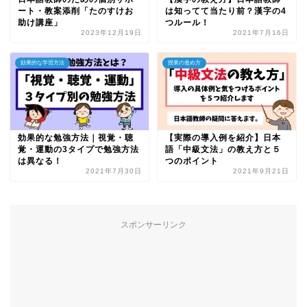
ート・教案添削「たのすけお
は知ってて当たり前？漢字の4
助け講座」
つルール！
2023年12月19日
2021年7月16日
効果的な学習方法
授業の進め方
効果的な勉強方法｜視覚・聴
【実際の導入例を紹介】日本
覚・運動の3タイプで勉強方法
語「中級文法」の教え方と５
は異なる！
つのポイント
2021年7月30日
2021年9月21日
スポンサーリンク