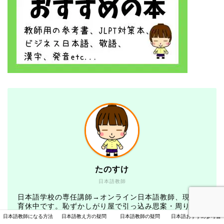
たのすけ
日本語教師
日本語学校の専任講師→オンライン日本語教師、現在は
育休中です。恥ずかしがり屋で引っ込み思案・周りの目
を気にしすぎる私でも、日本語教師の仕事にやりがいを
日本語教師になる方法
日本語教え方の疑問
日本語教師の疑問
日本語おすすめ参考書