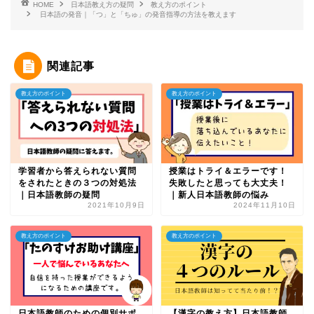
HOME
日本語教え方の疑問
教え方のポイント
日本語の発音｜「つ」と「ちゅ」の発音指導の方法を教えます
関連記事
教え方のポイント
教え方のポイント
学習者から答えられない質問
授業はトライ＆エラーです！
をされたときの３つの対処法
失敗したと思っても大丈夫！
｜日本語教師の疑問
｜新人日本語教師の悩み
2021年10月9日
2024年11月10日
教え方のポイント
教え方のポイント
日本語教師のための個別サポ
【漢字の教え方】日本語教師