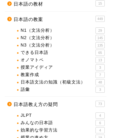
日本語の教材
15
日本語の教案
449
N1（文法分析）
29
N2（文法分析）
145
N3（文法分析）
135
できる日本語
65
オノマトペ
13
授業アイディア
3
教案作成
7
日本語文法の知識（初級文法）
48
語彙
3
日本語教え方の疑問
73
JLPT
4
みんなの日本語
6
効果的な学習方法
4
授業の進め方
19