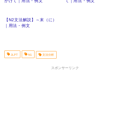
かけて｜用法・例文
て｜用法・例文
【N2文法解説】～末（に）
｜用法・例文
JLPT
N1
文法分析
スポンサーリンク