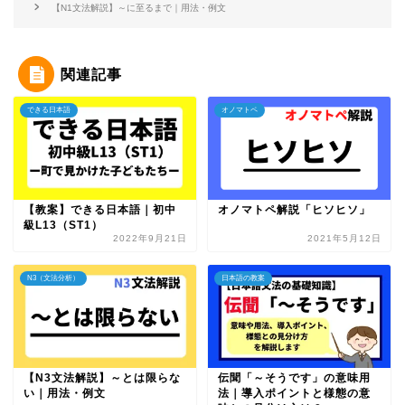
【N1文法解説】～に至るまで｜用法・例文
関連記事
できる日本語
オノマトペ
【教案】できる日本語｜初中
オノマトペ解説「ヒソヒソ」
級L13（ST1）
2022年9月21日
2021年5月12日
N3（文法分析）
日本語の教案
【N3文法解説】～とは限らな
伝聞「～そうです」の意味用
い｜用法・例文
法｜導入ポイントと様態の意