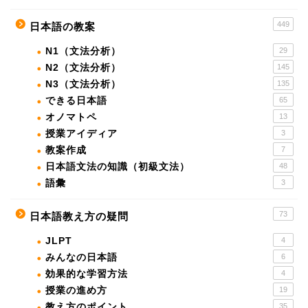
449
日本語の教案
N1（文法分析）
29
N2（文法分析）
145
N3（文法分析）
135
できる日本語
65
オノマトペ
13
授業アイディア
3
教案作成
7
日本語文法の知識（初級文法）
48
語彙
3
73
日本語教え方の疑問
JLPT
4
みんなの日本語
6
効果的な学習方法
4
授業の進め方
19
教え方のポイント
35