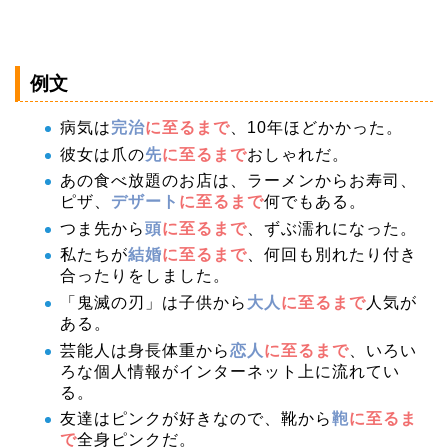
例文
病気は
完治
に至るまで
、10年ほどかかった。
彼女は爪の
先
に至るまで
おしゃれだ。
あの食べ放題のお店は、ラーメンからお寿司、
ピザ、
デザート
に至るまで
何でもある。
つま先から
頭
に至るまで
、ずぶ濡れになった。
私たちが
結婚
に至るまで
、何回も別れたり付き
合ったりをしました。
「鬼滅の刃」は子供から
大人
に至るまで
人気が
ある。
芸能人は身長体重から
恋人
に至るまで
、いろい
ろな個人情報がインターネット上に流れてい
る。
友達はピンクが好きなので、靴から
鞄
に至るま
で
全身ピンクだ。