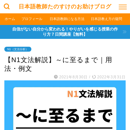
日本語教師たのすけのお助けブログ
ホーム
プロフィール
日本語教師になる方法
日本語教え方の疑問
自信がない自分から変われる！やりがいを感じる授業の作
り方７日間講座【無料】
N1（文法分析）
【N1文法解説】～に至るまで｜用
法・例文
2021年8月30日
/
2022年3月31日