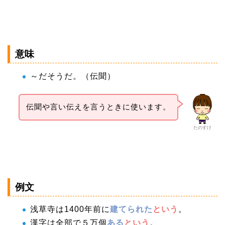
意味
～だそうだ。（伝聞）
伝聞や言い伝えを言うときに使います。
たのすけ
例文
浅草寺は1400年前に
建てられた
という
。
漢字は全部で５万個
ある
という
。