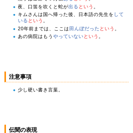
夜、口笛を吹くと蛇が
出る
という
。
キムさんは国へ帰った後、日本語の先生を
して
いる
という
。
20年前までは、ここは
田んぼだった
という
。
あの病院はもう
やっていない
という
。
注意事項
少し硬い書き言葉。
伝聞の表現