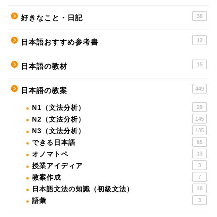
36
好きなこと・日記
12
日本語おすすめ参考書
15
日本語の教材
449
日本語の教案
N1（文法分析）
29
N2（文法分析）
145
N3（文法分析）
135
できる日本語
65
オノマトペ
13
授業アイディア
3
教案作成
7
日本語文法の知識（初級文法）
48
語彙
3